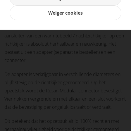
Weiger cookies
Omschrijving
Beoordelingen
Omschrijving
De nieuwe Rusan modulaire adapter / connector voor het
aansluiten van een warmtebeeld / nachtzichtkijker op een
richtkijker is absoluut herhaalbaar en nauwkeurig. Het
bestaat uit een adapter (separaat te bestellen) en een
connector.
De adapter is verkrijgbaar in verschillende diameters en
blijft stevig op de richtkijker gemonteerd. Op het
opzetstuk wordt de Rusan Modular connector bevestigd.
Vier nokken vergrendelen met elkaar en een slot voorkomt
dat de bevestiging per ongeluk losraakt of verdraait.
Dit betekent dat het opzetstuk altijd 100% recht en met
herhaalnauwkeurigheid voor de richtkijker gemonteerd