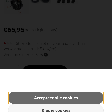
€
65,95
per stuk
(incl. btw)
Dit product is niet uit voorraad leverbaar
Verwachte levertijd:
5 dag(en)
Verzendkosten: € 6,95
Bestellen
Delen
Accepteer alle cookies
Kies je cookies