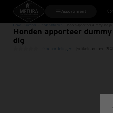
Con
Assortiment
Home
Outdoor
Hondenartikelen
Honden apporteer dummy konijn u
Honden apporteer dummy k
dlg
0 beoordelingen
Artikelnummer: PLX