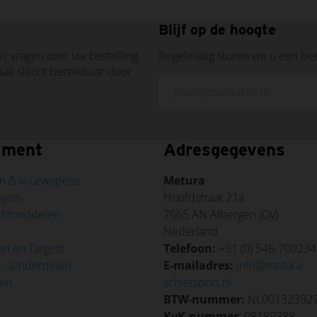
Blijf op de hoogte
ij vragen over uw bestelling.
Regelmatig sturen we u een be
vaak slecht bereikbaar door
iment
Adresgegevens
n & vuurwapens
Metura
ogels
Hoofdstraat 21a
ichtmiddelen
7665 AN Albergen (Ov)
d
Nederland
en en Targets
Telefoon:
+31 (0) 546-700234
s - Onderdelen
E-mailadres:
info@metura-
len
schietsport.nl
BTW-nummer:
NL00132392
KvK-nummer
: 08180788