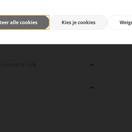
eer alle cookies
Kies je cookies
Weig
kunstvacht 3-dlg