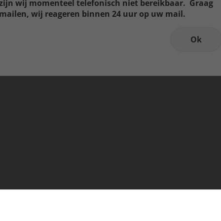
zijn wij momenteel telefonisch niet bereikbaar. Graag
mailen, wij reageren binnen 24 uur op uw mail.
Ok