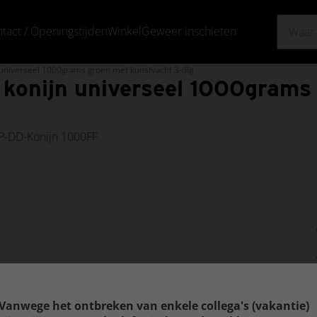
tact / Openingstijden
Winkel
Geweer inschieten
Wie zijn wij?
niverseel 1000grams groen met kunstvacht 3-dlg
onijn universeel 1000grams 
P-DD-Konijn 1000FF
Vanwege het ontbreken van enkele collega's (vakantie)