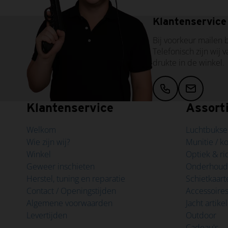
Klantenservice
Bij voorkeur mailen b
Telefonisch zijn wij 
drukte in de winkel.
Klantenservice
Assort
Welkom
Luchtbukse
Wie zijn wij?
Munitie / k
Winkel
Optiek & r
Geweer inschieten
Onderhou
Herstel, tuning en reparatie
Schietkaart
Contact / Openingstijden
Accessoire
Algemene voorwaarden
Jacht artike
Levertijden
Outdoor
Cadeau's