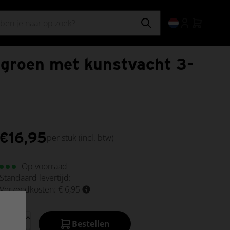
groen met kunstvacht 3-
€
16,95
per stuk
(incl. btw)
Op voorraad
Standaard levertijd:
Verzendkosten: € 6,95
Bestellen